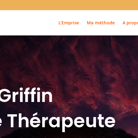
L’Emprise
Ma méthode
A prop
Griffin
e Thérapeute