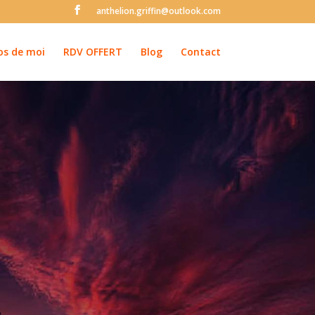
anthelion.griffin@outlook.com
os de moi
RDV OFFERT
Blog
Contact